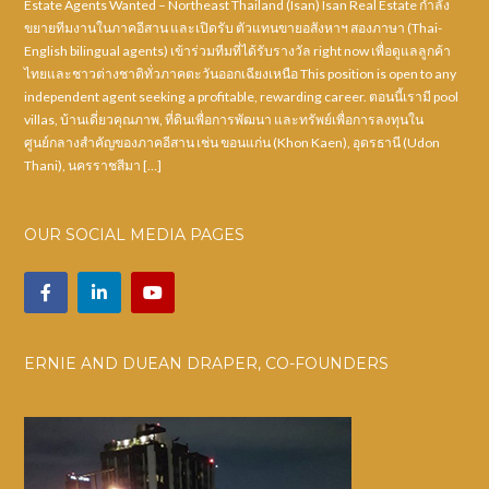
Estate Agents Wanted – Northeast Thailand (Isan) Isan Real Estate กำลัง
ขยายทีมงานในภาคอีสาน และเปิดรับ ตัวแทนขายอสังหาฯ สองภาษา (Thai-
English bilingual agents) เข้าร่วมทีมที่ได้รับรางวัล right now เพื่อดูแลลูกค้า
ไทยและชาวต่างชาติทั่วภาคตะวันออกเฉียงเหนือ This position is open to any
independent agent seeking a profitable, rewarding career. ตอนนี้เรามี pool
villas, บ้านเดี่ยวคุณภาพ, ที่ดินเพื่อการพัฒนา และทรัพย์เพื่อการลงทุนใน
ศูนย์กลางสำคัญของภาคอีสาน เช่น ขอนแก่น (Khon Kaen), อุดรธานี (Udon
Thani), นครราชสีมา […]
OUR SOCIAL MEDIA PAGES
ERNIE AND DUEAN DRAPER, CO-FOUNDERS