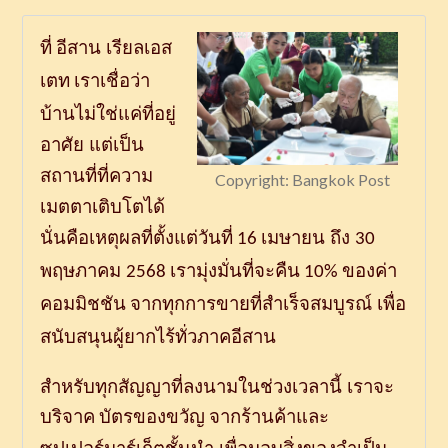
ที่
อีสาน
เรียลเอส
เตท
เราเชื่อว่า
บ้านไม่ใช่แค่ที่อยู่
อาศัย
แต่เป็น
สถานที่ที่ความ
Copyright: Bangkok Post
เมตตาเติบโตได้
นั่นคือเหตุผลที่ตั้งแต่วันที่
เมษายน
ถึง
16
30
พฤษภาคม
เรามุ่งมั่นที่จะคืน
ของค่า
2568
10%
คอมมิชชัน
จากทุกการขายที่สำเร็จสมบูรณ์
เพื่อ
สนับสนุนผู้ยากไร้ทั่วภาคอีสาน
สำหรับทุกสัญญาที่ลงนามในช่วงเวลานี้
เราจะ
บริจาค
บัตรของขวัญ
จากร้านค้าและ