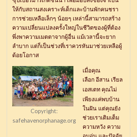
ซุปเปอร์มาร์เก็ตชั้นนำ
เพื่อมอบสิ่งของจำเป็น
ให้กับสถานสงเคราะห์เด็กและบ้านพักคนชรา
การช่วยเหลือเล็กๆ
น้อยๆ
เหล่านี้สามารถสร้าง
ความเปลี่ยนแปลงครั้งใหญ่ในชีวิตของผู้ที่ต้อง
พึ่งพาความเมตตาจากผู้อื่น
แม้เวลานี้จะยาก
ลำบาก
แต่ก็เป็นช่วงที่เราควรหันมาช่วยเหลือผู้
ด้อยโอกาส
เมื่อคุณ
เลือก
อีสาน
เรียล
เอสเตท
คุณไม่
เพียงแค่พบบ้าน
ในฝัน
แต่คุณยัง
Copyright:
ช่วยเราเติมเต็ม
safehavenorphanage.org
ความหวัง
ความ
อบอุ่น
และปัจจัย