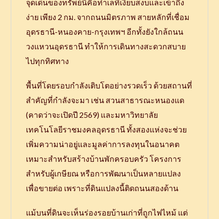
จุดเด่นของทรัพย์นี้คือทำเลที่เงียบสงบและเข้าถึง
ง่าย เพียง 2 กม. จากถนนมิตรภาพ สายหลักที่เชื่อม
อุดรธานี-หนองคาย-กรุงเทพฯ อีกทั้งยังใกล้ถนน
วงแหวนอุดรธานี ทำให้การเดินทางสะดวกสบาย
ไปทุกทิศทาง
พื้นที่โดยรอบกำลังเติบโตอย่างรวดเร็ว ด้วยสถานที่
สำคัญที่กำลังจะมา เช่น สวนสาธารณะหนองแด
(คาดว่าจะเปิดปี 2569) และมหาวิทยาลัย
เทคโนโลยีราชมงคลอุดรธานี ทั้งสองแห่งจะช่วย
เพิ่มความน่าอยู่และมูลค่าการลงทุนในอนาคต
เหมาะสำหรับสร้างบ้านพักครอบครัว โครงการ
สำหรับผู้เกษียณ หรือการพัฒนาเป็นหลายแปลง
เพื่อขายต่อ เพราะที่ดินแปลงนี้ติดถนนสองด้าน
แม้บนที่ดินจะเห็นร่องรอยบ้านเก่าที่ถูกไฟไหม้ แต่