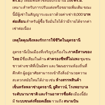
ตร.ม.)
โดยมีพื้นที่ใช้สอยประมาณ
100 ตร.ม.
เหมาะสำหรับการปรับแต่งหรือขยายเพิ่มเติม ขณะ
นี้มีผู้เช่าในสัญญาระยะยาวด้วยค่าเช่า 8,000
บาท
ต่อเดือน
สำหรับผู้ซื้อ จึงมั่นใจได้ว่ามีรายได้จากค่า
เช่าต่อเนื่อง
เหตุใดคุณจึงหลงรักการใช้ชีวิตในอุดรธานี
อุดรธานีเป็นเมืองที่เจริญรุ่งเรืองใน
ภาคอีสานของ
ไทย
มีชื่อเสียงในด้าน
ค่าครองชีพที่ไม่แพง
ชุมชน
ชาวต่างชาติที่เป็นมิตร และวัฒนธรรมท้องถิ่นที่
คึกคัก ผู้อยู่อาศัยสามารถเข้าถึงสิ่งอำนวยความ
สะดวกสมัยใหม่ได้ง่าย เช่น
ห้างสรรพสินค้า
เซ็นทรัลพลาซ่าอุดรธานี, ยูดีทาวน์, โรงพยาบาล
ระดับนานาชาติ และร้านอาหารชื่อดัง
เมืองนี้ยัง
มี
ระบบขนส่งที่ยอดเยี่ยม
รวมถึง
สนามบิน