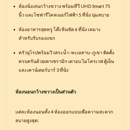
ห้องนั่งเล่นกว้างขวาง พร้อมทีวี UHD Smart 75
นิ้ว และโซฟารีไคลเนอร์ไฟฟ้า 5 ที่นั่ง นุ่มสบาย
ห้องอาหารสุดหรู โต๊ะหินขัด 6 ที่นั่ง เหมาะ
สำหรับรับรองแขก
ครัวยุโรปพร้อมวิวสระน้ำ–ทะเลสาบ–ภูเขา ติดตั้ง
ครบครันด้วยเตาเซรามิก เตาอบ ไมโครเวฟ ตู้เย็น
และเคาน์เตอร์บาร์ 3 ที่นั่ง
ห้องนอนกว้างขวางเป็นส่วนตัว
แต่ละห้องนอนทั้ง 4 ห้องออกแบบเพื่อความสะดวก
สบายสูงสุด: