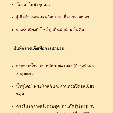
ห้องน้ำในตัวทุกห้อง
ตู้เสื้อผ้า Walk-in พร้อมบานเลื่อนกระจกเงา
รองรับเตียงคิงไซส์ ทุกคืนพักผ่อนเต็มอิ่ม
พื้นที่กลางแจ้งเพื่อการพักผ่อน
สระว่ายน้ำระบบเกลือ 10×4 เมตร (บำรุงรักษา
ล่าสุดแล้ว)
น้ำพุโดมไฟ 12 โวลต์ และสวนทรอปิคอลเขียว
ชอุ่ม
ครัวไทยกลางแจ้งครบชุด เตาแก๊ส ตู้เย็น มุมรับ