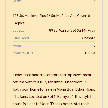
Baths
2
m²
125 Sq. Mt Home Plus 46 Sq. Mt Patio And Covered
Carport
Lot Size
89 Sq. Wah or 356 Sq. Mt. Area
Title Deed
Chanote
Floors
1
Property ID #
H3603
Experience modern comfort and top investment
returns with this fully tenanted 3-bedroom, 2-
bathroom home for sale in Nong Bua, Udon Thani,
Thailand. Located on Soi 1, Romyen 4, this stylish
house is close to Udon Thani’s best restaurants,