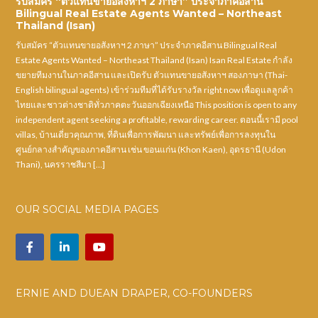
รับสมัคร “ตัวแทนขายอสังหาฯ 2 ภาษา” ประจำภาคอีสาน
Bilingual Real Estate Agents Wanted – Northeast
Thailand (Isan)
รับสมัคร “ตัวแทนขายอสังหาฯ 2 ภาษา” ประจำภาคอีสาน Bilingual Real
Estate Agents Wanted – Northeast Thailand (Isan) Isan Real Estate กำลัง
ขยายทีมงานในภาคอีสาน และเปิดรับ ตัวแทนขายอสังหาฯ สองภาษา (Thai-
English bilingual agents) เข้าร่วมทีมที่ได้รับรางวัล right now เพื่อดูแลลูกค้า
ไทยและชาวต่างชาติทั่วภาคตะวันออกเฉียงเหนือ This position is open to any
independent agent seeking a profitable, rewarding career. ตอนนี้เรามี pool
villas, บ้านเดี่ยวคุณภาพ, ที่ดินเพื่อการพัฒนา และทรัพย์เพื่อการลงทุนใน
ศูนย์กลางสำคัญของภาคอีสาน เช่น ขอนแก่น (Khon Kaen), อุดรธานี (Udon
Thani), นครราชสีมา […]
OUR SOCIAL MEDIA PAGES
ERNIE AND DUEAN DRAPER, CO-FOUNDERS