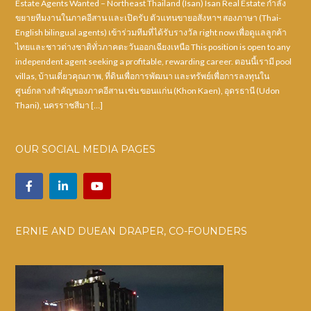
Estate Agents Wanted – Northeast Thailand (Isan) Isan Real Estate กำลัง
ขยายทีมงานในภาคอีสาน และเปิดรับ ตัวแทนขายอสังหาฯ สองภาษา (Thai-
English bilingual agents) เข้าร่วมทีมที่ได้รับรางวัล right now เพื่อดูแลลูกค้า
ไทยและชาวต่างชาติทั่วภาคตะวันออกเฉียงเหนือ This position is open to any
independent agent seeking a profitable, rewarding career. ตอนนี้เรามี pool
villas, บ้านเดี่ยวคุณภาพ, ที่ดินเพื่อการพัฒนา และทรัพย์เพื่อการลงทุนใน
ศูนย์กลางสำคัญของภาคอีสาน เช่น ขอนแก่น (Khon Kaen), อุดรธานี (Udon
Thani), นครราชสีมา […]
OUR SOCIAL MEDIA PAGES
ERNIE AND DUEAN DRAPER, CO-FOUNDERS