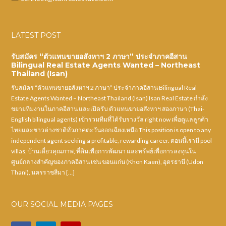
LATEST POST
รับสมัคร “ตัวแทนขายอสังหาฯ 2 ภาษา” ประจำภาคอีสาน
Bilingual Real Estate Agents Wanted – Northeast
Thailand (Isan)
รับสมัคร “ตัวแทนขายอสังหาฯ 2 ภาษา” ประจำภาคอีสาน Bilingual Real
Estate Agents Wanted – Northeast Thailand (Isan) Isan Real Estate กำลัง
ขยายทีมงานในภาคอีสาน และเปิดรับ ตัวแทนขายอสังหาฯ สองภาษา (Thai-
English bilingual agents) เข้าร่วมทีมที่ได้รับรางวัล right now เพื่อดูแลลูกค้า
ไทยและชาวต่างชาติทั่วภาคตะวันออกเฉียงเหนือ This position is open to any
independent agent seeking a profitable, rewarding career. ตอนนี้เรามี pool
villas, บ้านเดี่ยวคุณภาพ, ที่ดินเพื่อการพัฒนา และทรัพย์เพื่อการลงทุนใน
ศูนย์กลางสำคัญของภาคอีสาน เช่น ขอนแก่น (Khon Kaen), อุดรธานี (Udon
Thani), นครราชสีมา […]
OUR SOCIAL MEDIA PAGES