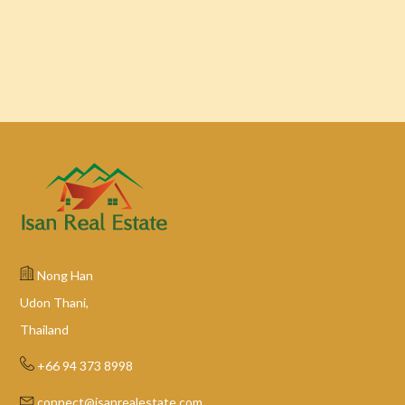
Nong Han
Udon Thani,
Thailand
+66 94 373 8998
connect@isanrealestate.com