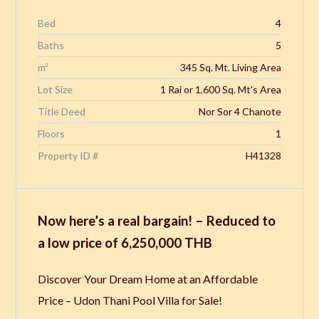
Bed
4
Baths
5
m²
345 Sq. Mt. Living Area
Lot Size
1 Rai or 1,600 Sq. Mt's Area
Title Deed
Nor Sor 4 Chanote
Floors
1
Property ID #
H41328
Now here’s a real bargain! – Reduced to
a low price of 6,250,000 THB
Discover Your Dream Home at an Affordable
Price – Udon Thani Pool Villa for Sale!