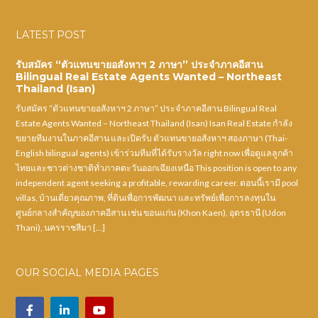
LATEST POST
รับสมัคร “ตัวแทนขายอสังหาฯ 2 ภาษา” ประจำภาคอีสาน
Bilingual Real Estate Agents Wanted – Northeast
Thailand (Isan)
รับสมัคร “ตัวแทนขายอสังหาฯ 2 ภาษา” ประจำภาคอีสาน Bilingual Real
Estate Agents Wanted – Northeast Thailand (Isan) Isan Real Estate กำลัง
ขยายทีมงานในภาคอีสาน และเปิดรับ ตัวแทนขายอสังหาฯ สองภาษา (Thai-
English bilingual agents) เข้าร่วมทีมที่ได้รับรางวัล right now เพื่อดูแลลูกค้า
ไทยและชาวต่างชาติทั่วภาคตะวันออกเฉียงเหนือ This position is open to any
independent agent seeking a profitable, rewarding career. ตอนนี้เรามี pool
villas, บ้านเดี่ยวคุณภาพ, ที่ดินเพื่อการพัฒนา และทรัพย์เพื่อการลงทุนใน
ศูนย์กลางสำคัญของภาคอีสาน เช่น ขอนแก่น (Khon Kaen), อุดรธานี (Udon
Thani), นครราชสีมา […]
OUR SOCIAL MEDIA PAGES